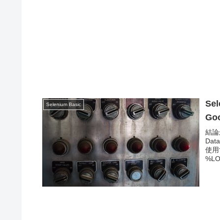
Se
Selenium Basic
G
結論か
Da
使用
%LO